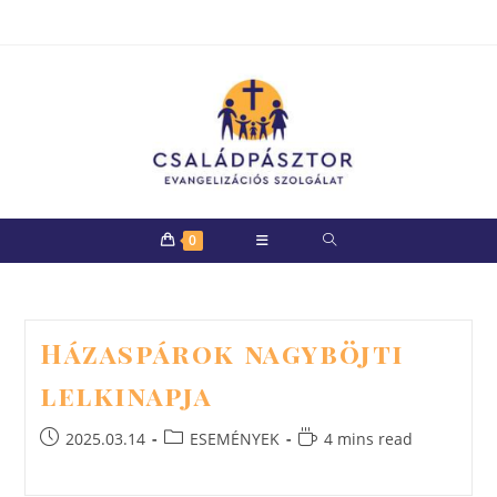
Skip
to
content
0
Házaspárok nagyböjti
lelkinapja
Post
Post
Reading
2025.03.14
ESEMÉNYEK
4 mins read
published:
category:
time: