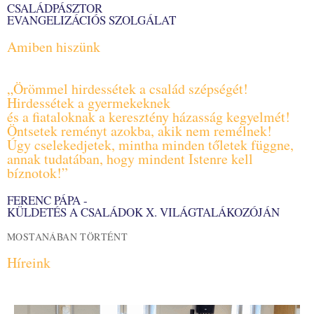
CSALÁDPÁSZTOR
EVANGELIZÁCIÓS SZOLGÁLAT
Amiben hiszünk
„Örömmel hirdessétek a család szépségét!
Hirdessétek a gyermekeknek
és a fiataloknak a keresztény házasság kegyelmét!
Öntsetek reményt azokba, akik nem remélnek!
Úgy cselekedjetek, mintha minden tőletek függne,
annak tudatában, hogy mindent Istenre kell
bíznotok!”
FERENC PÁPA -
KÜLDETÉS A CSALÁDOK X. VILÁGTALÁKOZÓJÁN
MOSTANÁBAN TÖRTÉNT
Híreink