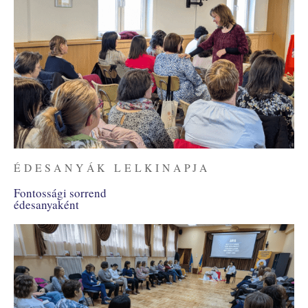
ÉDESANYÁK LELKINAPJA
Fontossági sorrend
édesanyaként