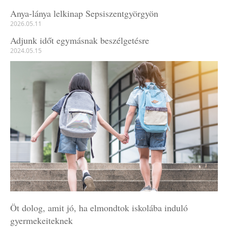
Anya-lánya lelkinap Sepsiszentgyörgyön
2026.05.11
Adjunk időt egymásnak beszélgetésre
2024.05.15
Öt dolog, amit jó, ha elmondtok iskolába induló
gyermekeiteknek