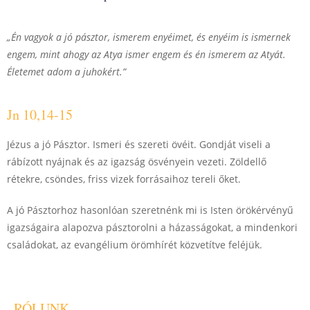
„Én vagyok a jó pásztor, ismerem enyéimet, és enyéim is ismernek
engem, mint ahogy az Atya ismer engem és én ismerem az Atyát.
Életemet adom a juhokért.”
Jn 10,14-15
Jézus a jó Pásztor. Ismeri és szereti övéit. Gondját viseli a
rábízott nyájnak és az igazság ösvényein vezeti. Zöldellő
rétekre, csöndes, friss vizek forrásaihoz tereli őket.
A jó Pásztorhoz hasonlóan szeretnénk mi is Isten örökérvényű
igazságaira alapozva pásztorolni a házasságokat, a mindenkori
családokat, az evangélium örömhírét közvetítve feléjük.
RÓLUNK