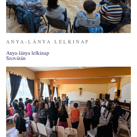
ANYA-LÁNYA LELKINAP
Anya-lánya lelkinap
Szovátán