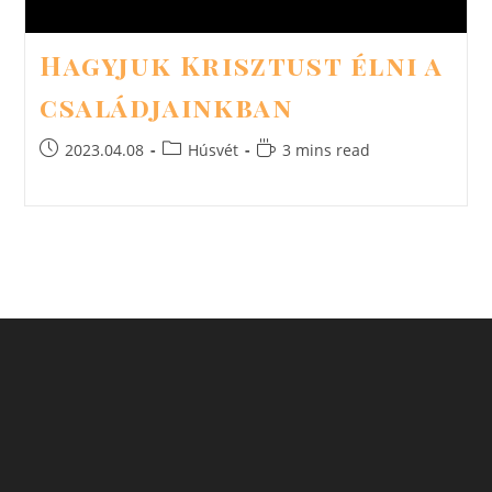
Hagyjuk Krisztust élni a
családjainkban
Post
Post
Reading
2023.04.08
Húsvét
3 mins read
published:
category:
time: