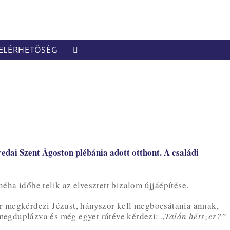
ELÉRHETŐSÉG
TOGGLE
WEBSITE
SEARCH
redai Szent Ágoston plébánia adott otthont. A családi
éha időbe telik az elvesztett bizalom újjáépítése.
r megkérdezi Jézust, hányszor kell megbocsátania annak,
 megduplázva és még egyet rátéve kérdezi:
„Talán hétszer?”