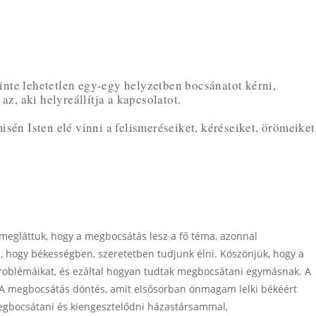
inte lehetetlen egy-egy helyzetben bocsánatot kérni,
z, aki helyreállítja a kapcsolatot.
sén Isten elé vinni a felismeréseiket, kéréseiket, örömeiket
megláttuk, hogy a megbocsátás lesz a fő téma, azonnal
, hogy békességben, szeretetben tudjunk élni. Köszönjük, hogy a
 problémáikat, és ezáltal hogyan tudtak megbocsátani egymásnak. A
 A megbocsátás döntés, amit elsősorban önmagam lelki békéért
egbocsátani és kiengesztelődni házastársammal,