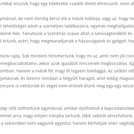
nkkal visszük, hogy egy békésebb családi életet élhessünk. Isten á
ymással, de nem mindig kerül elő a másik hobbija, vagy az, hogy mi
lat lehetőséget adott a személyes találkozásra, egymás meghallgatá
k fele. Tanultunk a Szentírás szavai által, a tanúságtevőktől és a le
l értünk, azért, hogy megmaradjanak a házasságaink és gyógyít, h
vettünk rajta. Sok mindent felismertünk, hogy mi az, amit nem jól c
»megbocsátottam«, akkor azok igazából nincsenek megbocsátva. Egy
ban, hanem a másik fél, hogy őt tegyem boldoggá. Az utóbbi időszak
ymásnak, és letenni mindazt a felgyűlt haragot, amit eddig magun
nnyire is nehéznek és véget-nem-érőnek élünk meg egy-egy veszeke
i időt tölthettünk egymással, amikor építhettük a kapcsolatunkat,
elmet arra, hogy milyen irányba tartunk, több sebből vérezhetünk.
y a sebeinkkel nem vagyunk egyedül, hanem kérhetjük Isten segítsé