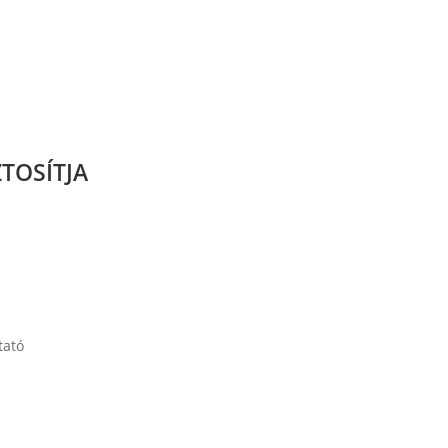
TOSÍTJA
tató