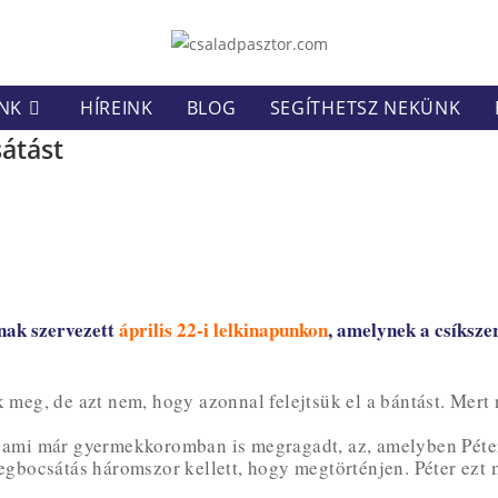
NK
HÍREINK
BLOG
SEGÍTHETSZ NEKÜNK
átást
nak szervezett
április 22-i lelkinapunkon
, amelynek a csíksze
 meg, de azt nem, hogy azonnal felejtsük el a bántást. Mert n
t, ami már gyermekkoromban is megragadt, az, amelyben Péte
megbocsátás háromszor kellett, hogy megtörténjen. Péter ezt