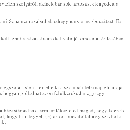
vtelen szolgáról, akinek bár sok tartozást elengedett a
nem? Soha nem szabad abbahagynunk a megbocsátást. És
ell tenni a házastársunkkal való jó kapcsolat érdekében.
egszólal Isten – emelte ki a szombati lelkinap előadója,
és hogyan próbálhat azon felülkerekedni egy-egy
a házastársadnak, arra emlékezteted magad, hogy Isten is
l, hogy bíró legyél; (3) akkor bocsátottál meg szívből a
ik.