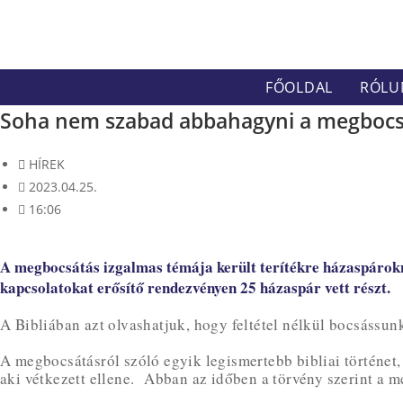
Skip
to
content
FŐOLDAL
RÓLU
Soha nem szabad abbahagyni a megbocs
HÍREK
2023.04.25.
16:06
A megbocsátás izgalmas témája került terítékre házaspárok
kapcsolatokat erősítő rendezvényen 25 házaspár vett részt.
A Bibliában azt olvashatjuk, hogy feltétel nélkül bocsássunk
A megbocsátásról szóló egyik legismertebb bibliai történe
aki vétkezett ellene. Abban az időben a törvény szerint a 