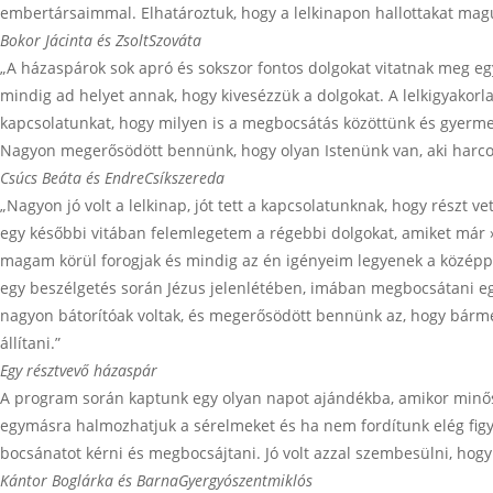
embertársaimmal. Elhatároztuk, hogy a lelkinapon hallottakat magu
Bokor Jácinta és Zsolt
Szováta
„A házaspárok sok apró és sokszor fontos dolgokat vitatnak meg eg
mindig ad helyet annak, hogy kivesézzük a dolgokat. A lelkigyakor
kapcsolatunkat, hogy milyen is a megbocsátás közöttünk és gyermekein
Nagyon megerősödött bennünk, hogy olyan Istenünk van, aki harco
Csúcs Beáta és Endre
Csíkszereda
„Nagyon jó volt a lelkinap, jót tett a kapcsolatunknak, hogy részt 
egy későbbi vitában felemlegetem a régebbi dolgokat, amiket már 
magam körül forogjak és mindig az én igényeim legyenek a középpont
egy beszélgetés során Jézus jelenlétében, imában megbocsátani eg
nagyon bátorítóak voltak, és megerősödött bennünk az, hogy bárme
állítani.”
Egy résztvevő házaspár
A program során kaptunk egy olyan napot ajándékba, amikor minőség
egymásra halmozhatjuk a sérelmeket és ha nem fordítunk elég figy
bocsánatot kérni és megbocsájtani. Jó volt azzal szembesülni, hog
Kántor Boglárka és Barna
Gyergyószentmiklós