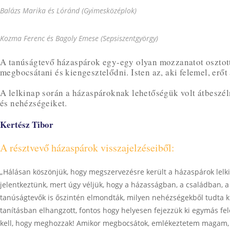
Balázs Marika és Lóránd (Gyimesközéplok)
Kozma Ferenc és Bagoly Emese (Sepsiszentgyörgy)
A tanúságtevő házaspárok egy-egy olyan mozzanatot osztotta
megbocsátani és kiengesztelődni. Isten az, aki felemel, erőt
A lelkinap során a házaspároknak lehetőségük volt átbeszéln
és nehézségeiket.
Kertész Tibor
A résztvevő házaspárok visszajelzéseiből:
„Hálásan köszönjük, hogy megszervezésre került a házaspárok lelk
jelentkeztünk, mert úgy véljük, hogy a házasságban, a családban,
tanúságtevők is őszintén elmondták, milyen nehézségekből tudta ki
tanításban elhangzott, fontos hogy helyesen fejezzük ki egymás 
kell, hogy meghozzak! Amikor megbocsátok, emlékeztetem magam, h