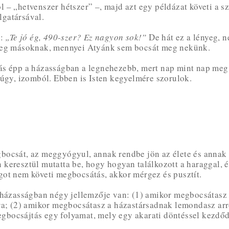
– „hetvenszer hétszer” –, majd azt egy példázat követi a szí
lgatársával.
m:
„Te jó ég, 490-szer? Ez nagyon sok!”
De hát ez a lényeg, 
 meg másoknak, mennyei Atyánk sem bocsát meg nekünk.
s épp a házasságban a legnehezebb, mert nap mint nap meg k
 úgy, izomból. Ebben is Isten kegyelmére szorulok.
ocsát, az meggyógyul, annak rendbe jön az élete és annak m
keresztül mutatta be, hogy hogyan találkozott a haraggal, 
got nem követi megbocsátás, akkor mérgez és pusztít.
 házasságban négy jellemzője van: (1) amikor megbocsátasz 
ra; (2) amikor megbocsátasz a házastársadnak lemondasz arró
megbocsájtás egy folyamat, mely egy akarati döntéssel kezdőd