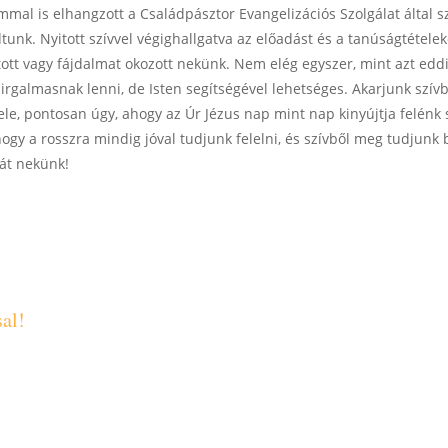
lommal is elhangzott a Családpásztor Evangelizációs Szolgálat által
tunk. Nyitott szívvel végighallgatva az előadást és a tanúságtétele
 vagy fájdalmat okozott nekünk. Nem elég egyszer, mint azt eddig
irgalmasnak lenni, de Isten segítségével lehetséges. Akarjunk szí
ele, pontosan úgy, ahogy az Úr Jézus nap mint nap kinyújtja felénk
, hogy a rosszra mindig jóval tudjunk felelni, és szívből meg tudju
sát nekünk!
sal!