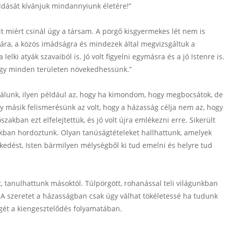
ldását kívánjuk mindannyiunk életére!”
t miért csinál úgy a társam. A pörgő kisgyermekes lét nem is
sára, a közös imádságra és mindezek által megvizsgáltuk a
lki atyák szavaiból is. Jó volt figyelni egymásra és a jó Istenre is.
ogy minden területen növekedhessünk.”
sinálunk, ilyen például az, hogy ha kimondom, hogy megbocsátok, de
 másik felismerésünk az volt, hogy a házasság célja nem az, hogy
ban ezt elfelejtettük, és jó volt újra emlékezni erre. Sikerült
kban hordoztunk. Olyan tanúságtételeket hallhattunk, amelyek
dést, Isten bármilyen mélységből ki tud emelni és helyre tud
 tanulhattunk másoktól. Túlpörgött, rohanással teli világunkban
 A szeretet a házasságban csak úgy válhat tökéletessé ha tudunk
gét a kiengesztelődés folyamatában.