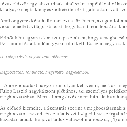
Jézus először egy abszurdnak tűnő számtanpéldával válaszol 
királya, ő mégis kiengesztelhetetlen és irgalmatlan volt szo
Amikor gyerekként hallottam ezt a történetet, azt gondolta
Jézus emellett világossá teszi, hogy ha mi nem bocsátunk
Felnőttként ugyanakkor azt tapasztaltam, hogy a megbocsátá
Ezt tanulni és állandóan gyakorolni kell. Ez nem megy csak
Ft. Fülöp László nagykászoni plébános
Megbocsátás. Tanulható, megélhető. Kegyelemből.
– A megbocsátást nagyon komolyan kell venni, mert aki megb
Fülöp László nagykászoni plébános, aki személyes példákon 
megbocsátásban. Mert a harag érzése nem bűn, de ha a hara
Az előadó kiemelte, a Szentírás szerint a megbocsátásnak a
megbocsátott neked, és ezután is szükséged lesz az irgalmá
házastársadnak, ha jóval tudsz válaszolni a rosszra; (4) a 