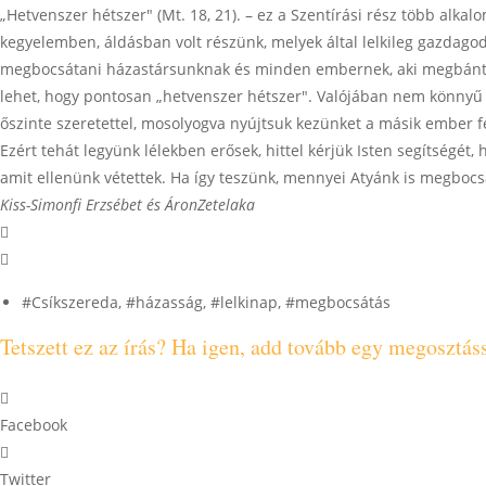
„Hetvenszer hétszer" (Mt. 18, 21). – ez a Szentírási rész több alka
kegyelemben, áldásban volt részünk, melyek által lelkileg gazdagod
megbocsátani házastársunknak és minden embernek, aki megbántott
lehet, hogy pontosan „hetvenszer hétszer". Valójában nem könnyű 
őszinte szeretettel, mosolyogva nyújtsuk kezünket a másik ember f
Ezért tehát legyünk lélekben erősek, hittel kérjük Isten segítségét
amit ellenünk vétettek. Ha így teszünk, mennyei Atyánk is megboc
Kiss-Simonfi Erzsébet és Áron
Zetelaka
#Csíkszereda
,
#házasság
,
#lelkinap
,
#megbocsátás
Tetszett ez az írás? Ha igen, add tovább egy megosztás
Facebook
Twitter