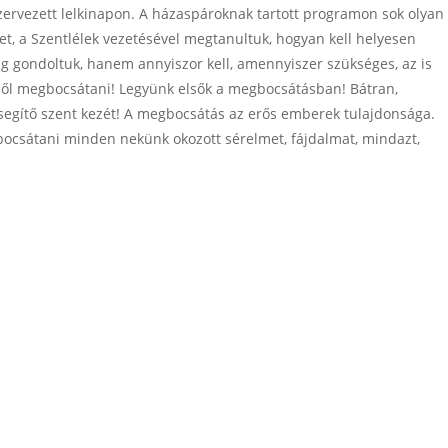
 szervezett lelkinapon. A házaspároknak tartott programon sok olyan
ket, a Szentlélek vezetésével megtanultuk, hogyan kell helyesen
 gondoltuk, hanem annyiszor kell, amennyiszer szükséges, az is
vből megbocsátani! Legyünk elsők a megbocsátásban! Bátran,
 segítő szent kezét! A megbocsátás az erős emberek tulajdonsága.
nk bocsátani minden nekünk okozott sérelmet, fájdalmat, mindazt,