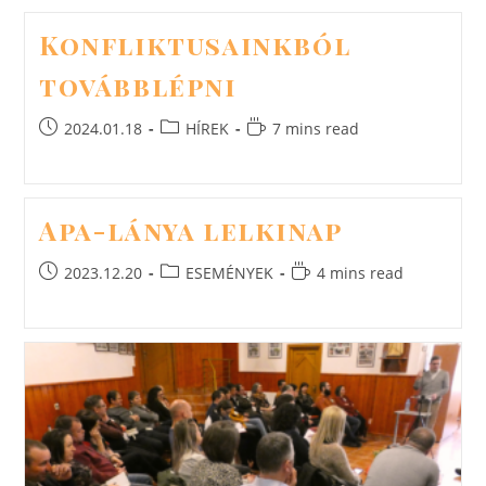
Konfliktusainkból
továbblépni
Post
Post
Reading
2024.01.18
HÍREK
7 mins read
published:
category:
time:
Apa-lánya lelkinap
Post
Post
Reading
2023.12.20
ESEMÉNYEK
4 mins read
published:
category:
time: