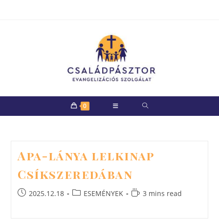
Skip
to
content
0
Apa-lánya lelkinap
Csíkszeredában
Post
Post
Reading
2025.12.18
ESEMÉNYEK
3 mins read
published:
category:
time: