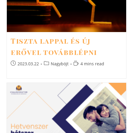
Tiszta lappal és új
erővel továbblépni
Post
Post
Reading
2023.03.22
Nagyböjt
4 mins read
published:
category:
time: