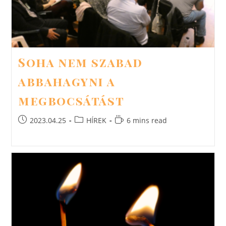
Soha nem szabad
abbahagyni a
megbocsátást
Post
Post
Reading
2023.04.25
HÍREK
6 mins read
published:
category:
time: