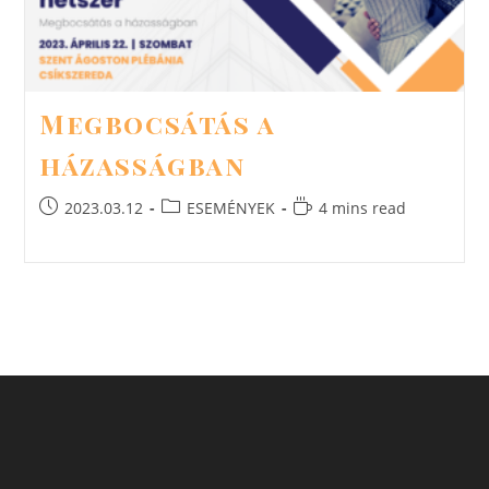
Megbocsátás a
házasságban
Post
Post
Reading
2023.03.12
ESEMÉNYEK
4 mins read
published:
category:
time: