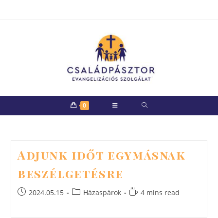
Skip
to
content
0
Adjunk időt egymásnak
beszélgetésre
Post
Post
Reading
2024.05.15
Házaspárok
4 mins read
published:
category:
time: