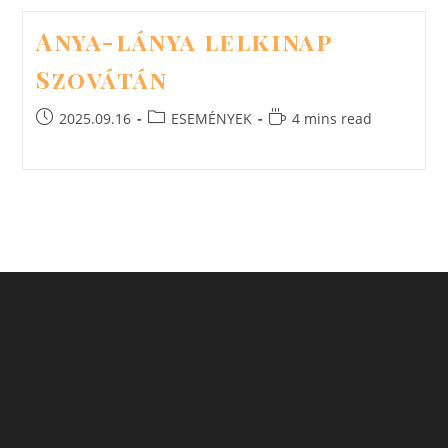
Anya-lánya lelkinap
Szovátán
Post
Post
Reading
2025.09.16
ESEMÉNYEK
4 mins read
published:
category:
time: