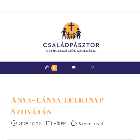
Skip
to
content
0
Anya-lánya lelkinap
Szovátán
Post
Post
Reading
2025.10.22
HÍREK
5 mins read
published:
category:
time: