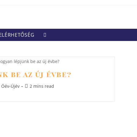
ELÉRHETŐSÉG
TOGGLE
WEBSITE
SEARCH
k be az új évbe?
Reading
Óév-Újév
2 mins read
time: