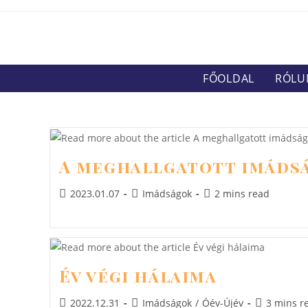
Skip
to
content
FŐOLDAL
RÓLU
A meghallgatott imáds
Post
Post
Reading
2023.01.07
Imádságok
2 mins read
published:
category:
time:
Év végi hálaima
Post
Post
Reading
2022.12.31
Imádságok
/
Óév-Újév
3 mins r