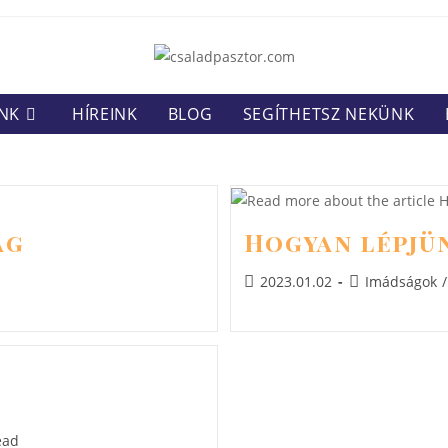
NK
HÍREINK
BLOG
SEGÍTHETSZ NEKÜNK
ág
Hogyan lépjün
Post
Post
2023.01.02
Imádságok
/
published:
category:
ead