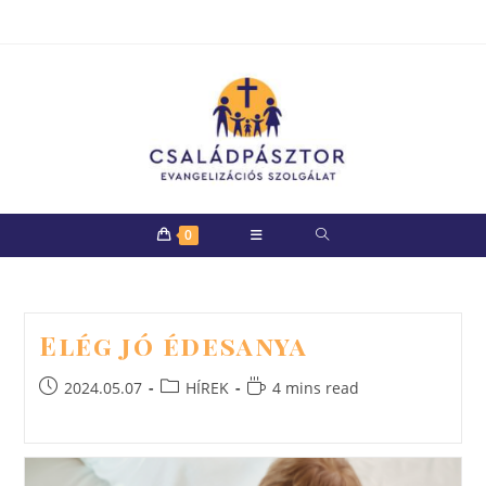
Skip
to
content
0
Elég jó édesanya
Post
Post
Reading
2024.05.07
HÍREK
4 mins read
published:
category:
time: