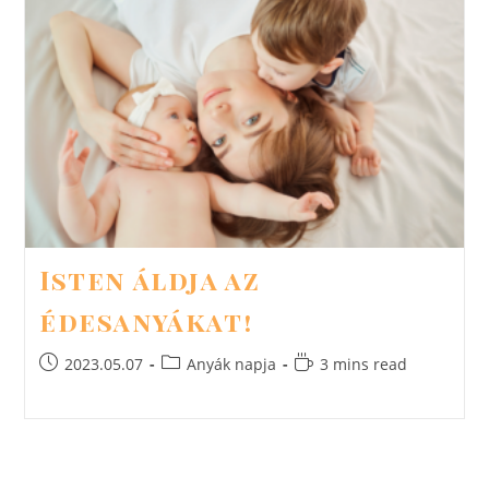
Isten áldja az
édesanyákat!
Post
Post
Reading
2023.05.07
Anyák napja
3 mins read
published:
category:
time: