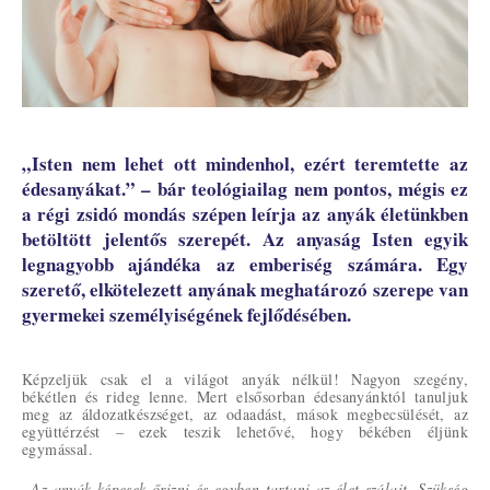
„Isten nem lehet ott mindenhol, ezért teremtette az
édesanyákat.” – bár teológiailag nem pontos, mégis ez
a régi zsidó mondás szépen leírja az anyák életünkben
betöltött jelentős szerepét. Az anyaság Isten egyik
legnagyobb ajándéka az emberiség számára. Egy
szerető, elkötelezett anyának meghatározó szerepe van
gyermekei személyiségének fejlődésében.
Képzeljük csak el a világot anyák nélkül! Nagyon szegény,
békétlen és rideg lenne. Mert elsősorban édesanyánktól tanuljuk
meg az áldozatkészséget, az odaadást, mások megbecsülését, az
együttérzést – ezek teszik lehetővé, hogy békében éljünk
egymással.
„Az anyák képesek őrizni és egyben tartani az élet szálait. Szükség