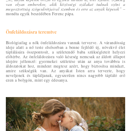
van olyan emberekre, akik közösségi szálakat tudnak szőni a
megosztottság szögesdrótjaival szemben és erre az anyák képesek”
–
mondta egyik beszédében Ferenc pápa.
Önfeláldozásra teremtve
Biológiailag a nők önfeláldozásra vannak tervezve. A várandósság
ideje alatt a nő teste elsősorban a benne fejlődő új, növekvő élet
táplálására összpontosít, a születendő baba szükségleteit helyezi
előtérbe. Az önfeláldozásra való készség nemcsak az áldott állapot
idejére jellemző: gyermekei születése után az anya továbbra is
áldozatokat hoz, mindent megtesz azért, hogy biztosítsa mindazt,
amire szükségük van. Az anyákat Isten arra tervezte, hogy
neveljenek és tápláljanak, egyszerűen nincs nagyobb tápláló erő
ezen a bolygón, mint egy édesanya.