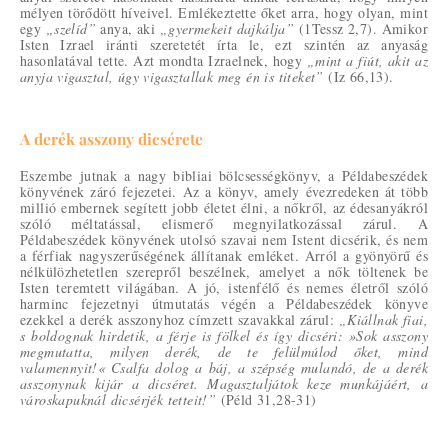
mélyen törődött híveivel. Emlékeztette őket arra, hogy olyan, mint
egy
„szelíd”
anya, aki
„gyermekeit dajkálja”
(1Tessz 2,7). Amikor
Isten Izrael iránti szeretetét írta le, ezt szintén az anyaság
hasonlatával tette. Azt mondta Izraelnek, hogy
„mint a fiút, akit az
anyja vigasztal, úgy vigasztallak meg én is titeket”
(Iz 66,13).
A derék asszony dicsérete
Eszembe jutnak a nagy bibliai bölcsességkönyv, a Példabeszédek
könyvének záró fejezetei. Az a könyv, amely évezredeken át több
millió embernek segített jobb életet élni, a nőkről, az édesanyákról
szóló méltatással, elismerő megnyilatkozással zárul. A
Példabeszédek könyvének utolsó szavai nem Istent dicsérik, és nem
a férfiak nagyszerűségének állítanak emléket. Arról a gyönyörű és
nélkülözhetetlen szerepről beszélnek, amelyet a nők töltenek be
Isten teremtett világában. A jó, istenfélő és nemes életről szóló
harminc fejezetnyi útmutatás végén a Példabeszédek könyve
ezekkel a derék asszonyhoz címzett szavakkal zárul:
„Kiállnak fiai,
s boldognak hirdetik, a férje is fölkel és így dicséri: »Sok asszony
megmutatta, milyen derék, de te felülmúlod őket, mind
valamennyit!« Csalfa dolog a báj, a szépség mulandó, de a derék
asszonynak kijár a dicséret. Magasztaljátok keze munkájáért, a
városkapuknál dicsérjék tetteit!”
(Péld 31,28-31)