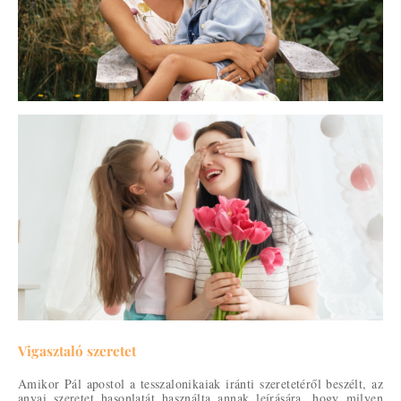
Vigasztaló szeretet
Amikor Pál apostol a tesszalonikaiak iránti szeretetéről beszélt, az
anyai szeretet hasonlatát használta annak leírására, hogy milyen