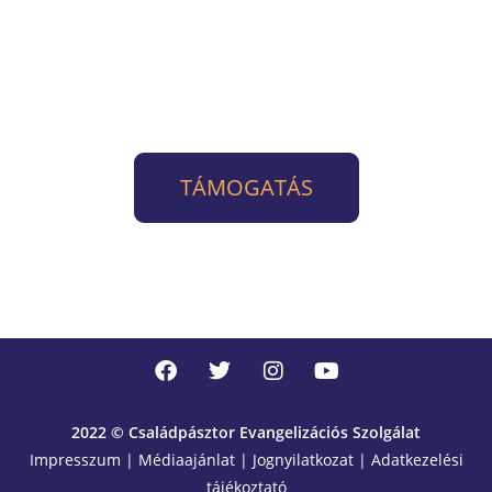
A Családpásztor Evangelizációs Szolgálatot
jelenleg teljes egészében adományokból
próbáljuk fenntartani. Ha teheted, támogass
minket!
TÁMOGATÁS
KÖSZÖNJÜK!
2022 © Családpásztor Evangelizációs Szolgálat
Impresszum | Médiaajánlat | Jognyilatkozat | Adatkezelési
tájékoztató