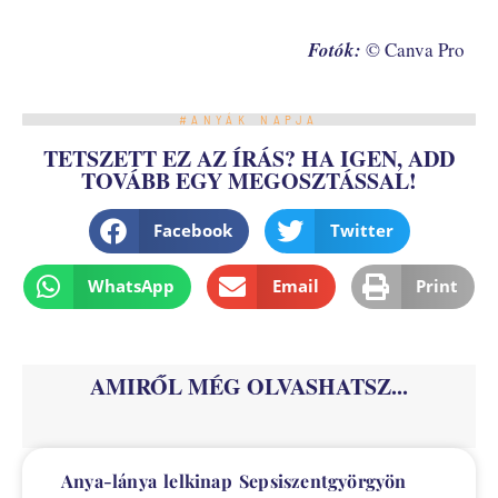
Fotók:
© Canva Pro
#ANYÁK NAPJA
TETSZETT EZ AZ ÍRÁS? HA IGEN, ADD
TOVÁBB EGY MEGOSZTÁSSAL!
Facebook
Twitter
WhatsApp
Email
Print
AMIRŐL MÉG OLVASHATSZ...
Anya-lánya lelkinap Sepsiszentgyörgyön