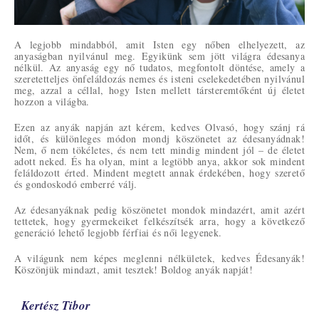
A legjobb mindabból, amit Isten egy nőben elhelyezett, az
anyaságban nyilvánul meg. Egyikünk sem jött világra édesanya
nélkül. Az anyaság egy nő tudatos, megfontolt döntése, amely a
szeretetteljes önfeláldozás nemes és isteni cselekedetében nyilvánul
meg, azzal a céllal, hogy Isten mellett társteremtőként új életet
hozzon a világba.
Ezen az anyák napján azt kérem, kedves Olvasó, hogy szánj rá
időt, és különleges módon mondj köszönetet az édesanyádnak!
Nem, ő nem tökéletes, és nem tett mindig mindent jól – de életet
adott neked. És ha olyan, mint a legtöbb anya, akkor sok mindent
feláldozott érted. Mindent megtett annak érdekében, hogy szerető
és gondoskodó emberré válj.
Az édesanyáknak pedig köszönetet mondok mindazért, amit azért
tettetek, hogy gyermekeiket felkészítsék arra, hogy a következő
generáció lehető legjobb férfiai és női legyenek.
A világunk nem képes meglenni nélkületek, kedves Édesanyák!
Köszönjük mindazt, amit tesztek! Boldog anyák napját!
Kertész Tibor