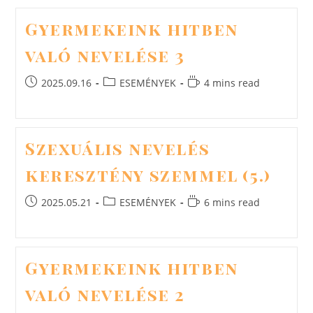
Gyermekeink hitben
való nevelése 3
Post
Post
Reading
2025.09.16
ESEMÉNYEK
4 mins read
published:
category:
time:
Szexuális nevelés
keresztény szemmel (5.)
Post
Post
Reading
2025.05.21
ESEMÉNYEK
6 mins read
published:
category:
time:
Gyermekeink hitben
való nevelése 2