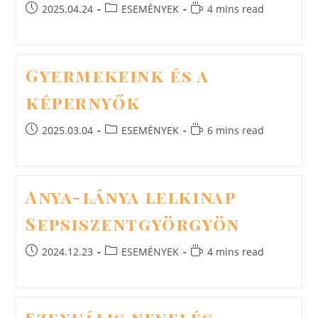
Post
Post
Reading
2025.04.24
ESEMÉNYEK
4 mins read
published:
category:
time:
Gyermekeink és a
képernyők
Post
Post
Reading
2025.03.04
ESEMÉNYEK
6 mins read
published:
category:
time:
Anya-lánya lelkinap
Sepsiszentgyörgyön
Post
Post
Reading
2024.12.23
ESEMÉNYEK
4 mins read
published:
category:
time: