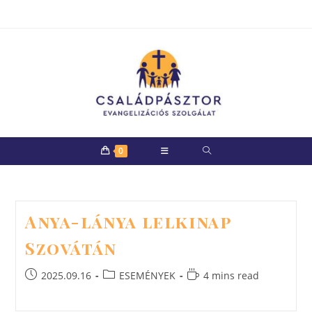
Skip
to
content
0
Anya-lánya lelkinap
Szovátán
Post
Post
Reading
2025.09.16
ESEMÉNYEK
4 mins read
published:
category:
time: