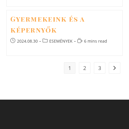
Gyermekeink és a
képernyők
Post
Post
Reading
2024.08.30
ESEMÉNYEK
6 mins read
published:
category:
time:
1
2
3
Go to t