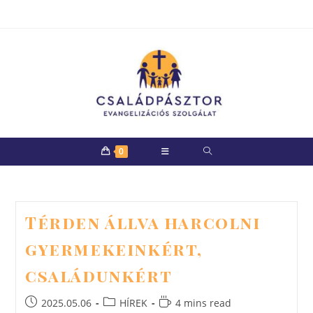
Skip
to
content
0
Térden állva harcolni
gyermekeinkért,
családunkért
Post
Post
Reading
2025.05.06
HÍREK
4 mins read