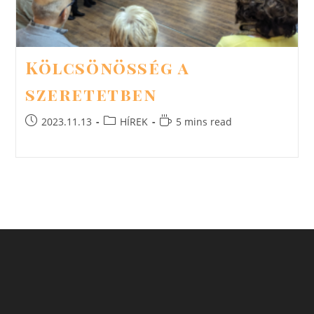
Kölcsönösség a
szeretetben
Post
Post
Reading
2023.11.13
HÍREK
5 mins read
published:
category:
time: