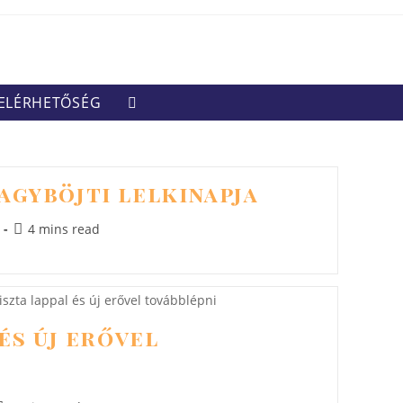
ELÉRHETŐSÉG
TOGGLE
WEBSITE
SEARCH
agyböjti lelkinapja
Reading
4 mins read
time:
 és új erővel