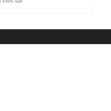
Reading
4 mins read
ime: