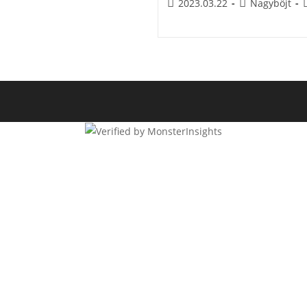
Post
Post
2023.03.22
Nagyböjt
published:
category:
t