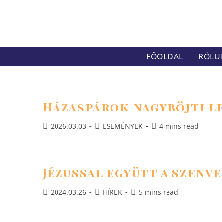
Skip
to
content
FŐOLDAL
RÓLU
Házaspárok nagyböjti l
Post
Post
Reading
2026.03.03
ESEMÉNYEK
4 mins read
published:
category:
time:
Jézussal együtt a szenv
Post
Post
Reading
2024.03.26
HÍREK
5 mins read
published:
category:
time: