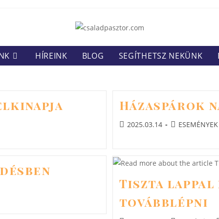
NK
HÍREINK
BLOG
SEGÍTHETSZ NEKÜNK
elkinapja
Házaspárok n
Post
Post
2025.03.14
ESEMÉNYEK
published:
category:
edésben
Tiszta lappal
továbblépni